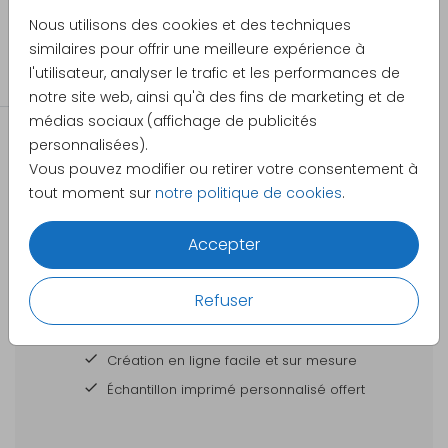
Pretty Orange
Nous utilisons des cookies et des techniques
Catégorie
similaires pour offrir une meilleure expérience à
l'utilisateur, analyser le trafic et les performances de
Affiches
notre site web, ainsi qu'à des fins de marketing et de
médias sociaux (affichage de publicités
personnalisées).
Vous pouvez modifier ou retirer votre consentement à
tout moment sur
notre politique de cookies
.
Accepter
DES CARTES À PERSONNALISER POUR TOUTES
VOS GRANDES OCCASIONS
Refuser
Votre commande est
Création en ligne facile et sur mesure
Échantillon imprimé personnalisé offert