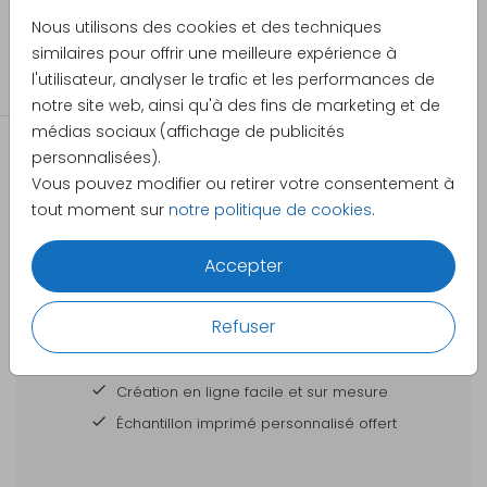
Pretty Orange
Nous utilisons des cookies et des techniques
Catégorie
similaires pour offrir une meilleure expérience à
l'utilisateur, analyser le trafic et les performances de
Affiches
notre site web, ainsi qu'à des fins de marketing et de
médias sociaux (affichage de publicités
personnalisées).
Vous pouvez modifier ou retirer votre consentement à
tout moment sur
notre politique de cookies
.
Accepter
DES CARTES À PERSONNALISER POUR TOUTES
VOS GRANDES OCCASIONS
Refuser
Votre commande est
Création en ligne facile et sur mesure
Échantillon imprimé personnalisé offert