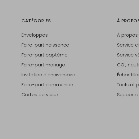
CATÉGORIES
À PROPO
Enveloppes
À propos
Faire-part naissance
Service cl
Faire-part baptême
Service vé
Faire-part mariage
CO
neut
2
Invitation d'anniversaire
Échantill
Faire-part communion
Tarifs et
Cartes de vœux
Supports