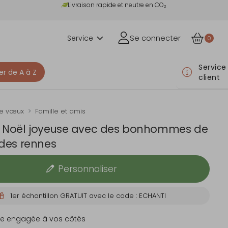
Livraison rapide et neutre en CO₂
Service
Se connecter
0
Service
er de A à Z
client
de vœux
Famille et amis
e Noël joyeuse avec des bonhommes de
 des rennes
Personnaliser
1er échantillon GRATUIT avec le code : ECHANTI
e engagée à vos côtés