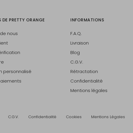
S DE PRETTY ORANGE
INFORMATIONS
 de nous
F.A.Q.
ient
Livraison
rification
Blog
re
C.G.V.
on personnalisé
Rétractation
 paiements
Confidentialité
Mentions légales
C.G.V.
Confidentialité
Cookies
Mentions Légales