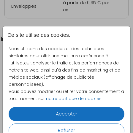
à partir de 0,35 €
par
Enveloppes
ex.
Ce site utilise des cookies.
Informations du produit
Nous utilisons des cookies et des techniques
Description
similaires pour offrir une meilleure expérience à
Carte de Noël hivernale avec des flocons de neige.
l'utilisateur, analyser le trafic et les performances de
notre site web, ainsi qu'à des fins de marketing et de
Créateur
médias sociaux (affichage de publicités
Pretty Orange
personnalisées).
Vous pouvez modifier ou retirer votre consentement à
Catégorie
tout moment sur
notre politique de cookies
.
Famille et amis
Accepter
Refuser