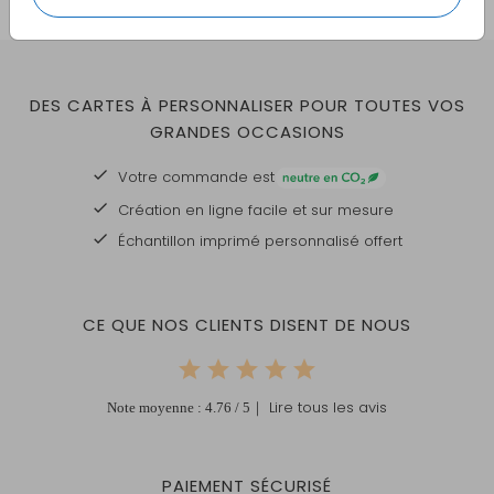
DES CARTES À PERSONNALISER POUR TOUTES VOS
GRANDES OCCASIONS
Votre commande est
Création en ligne facile et sur mesure
Échantillon imprimé personnalisé offert
CE QUE NOS CLIENTS DISENT DE NOUS
｜ Lire tous les avis
Note moyenne :
4.76
/ 5
PAIEMENT SÉCURISÉ