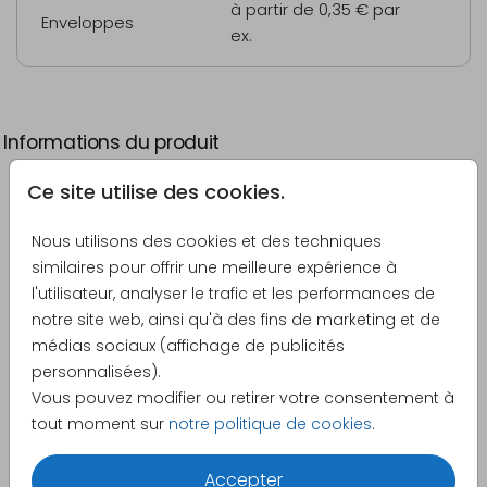
à partir de 0,35 €
par
Enveloppes
ex.
Informations du produit
Ce site utilise des cookies.
Description
Carte de Noël en bois avec des sapins aquarelles.
Nous utilisons des cookies et des techniques
Bon à savoir :
similaires pour offrir une meilleure expérience à
l'utilisateur, analyser le trafic et les performances de
Le bois est un produit naturel, c'est pourquoi
notre site web, ainsi qu'à des fins de marketing et de
chaque carte est unique. En raison de ce
Voir plus
médias sociaux (affichage de publicités
support naturel, il peut arriver que certaines
personnalisées).
cartes présentent de petites imperfections,
Vous pouvez modifier ou retirer votre consentement à
Créateur
comme un léger gondolage des bords ou une
tout moment sur
notre politique de cookies
.
légère courbure.
Pretty Orange
Toute commande passée avant 18 h un jour
Accepter
Catégorie
ouvrable est imprimée et expédiée le jour