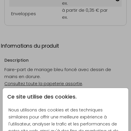
ex.
à partir de 0,35 €
par
Enveloppes
ex.
Informations du produit
Description
Faire-part de mariage bleu foncé avec dessin de
mains en dorure.
Consultez toute la papeterie assortie
.
Ce site utilise des cookies.
Créateur
Königkarte
Nous utilisons des cookies et des techniques
similaires pour offrir une meilleure expérience à
Catégorie
l'utilisateur, analyser le trafic et les performances de
Faire-part de mariage