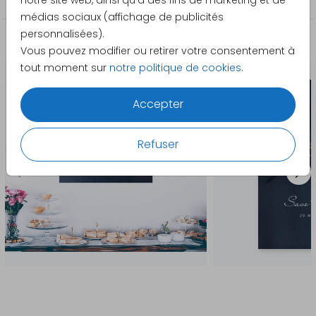
notre site web, ainsi qu'à des fins de marketing et de
médias sociaux (affichage de publicités
personnalisées).
La papeterie assortie
Vous pouvez modifier ou retirer votre consentement à
tout moment sur
notre politique de cookies
.
Accepter
Refuser