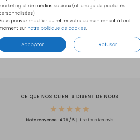
5.4 × 8.1
marketing et de médias sociaux (affichage de publicités
10 × 15 c
personnalisées).
11.4 × 17.1
Vous pouvez modifier ou retirer votre consentement à tout
moment sur
notre politique de cookies
.
14.4 × 21.
Envelopp
Accepter
Refuser
CE QUE NOS CLIENTS DISENT DE NOUS
Note moyenne :
4.76
/ 5
｜ Lire tous les avis