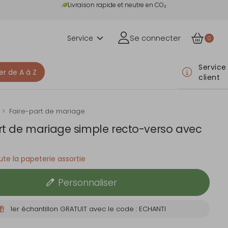
Livraison rapide et neutre en CO₂
Service
Se connecter
0
Service
er de A à Z
client
Faire-part de mariage
rt de mariage simple recto-verso avec
te la papeterie assortie
Personnaliser
1er échantillon GRATUIT avec le code : ECHANTI