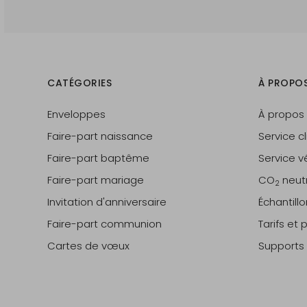
CATÉGORIES
À PROPO
Enveloppes
À propos
Faire-part naissance
Service cl
Faire-part baptême
Service vé
Faire-part mariage
CO
neut
2
Invitation d'anniversaire
Échantill
Faire-part communion
Tarifs et
Cartes de vœux
Supports