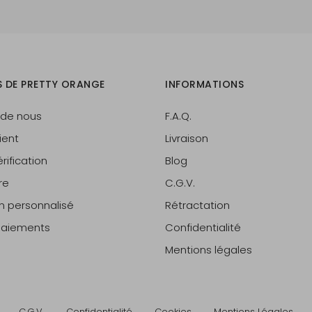
S DE PRETTY ORANGE
INFORMATIONS
 de nous
F.A.Q.
ient
Livraison
rification
Blog
re
C.G.V.
on personnalisé
Rétractation
 paiements
Confidentialité
Mentions légales
C.G.V.
Confidentialité
Cookies
Mentions Légales