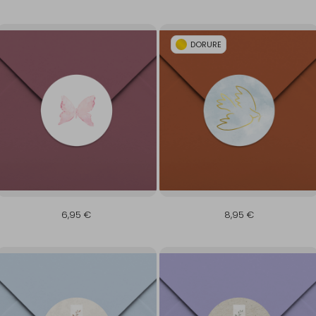
DORURE
6,95 €
8,95 €