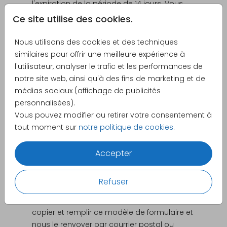
l'expiration de la période de 14 jours. Vous
devrez prendre en charge les frais directs de
Ce site utilise des cookies.
renvoi des biens. Vous êtes seulement
responsable de la dépréciation des biens
Nous utilisons des cookies et des techniques
résultant de manipulations autres que celles
similaires pour offrir une meilleure expérience à
nécessaires pour établir la nature, les
l'utilisateur, analyser le trafic et les performances de
caractéristiques et le fonctionnement des
notre site web, ainsi qu'à des fins de marketing et de
biens.
médias sociaux (affichage de publicités
personnalisées).
Responsabilité du client
Vous pouvez modifier ou retirer votre consentement à
La qualité des images ou du texte fourni
tout moment sur
notre politique de cookies
.
pour la personnalisation des produits est de
votre responsabilité. Nous ne pouvons être
Accepter
tenus responsables des erreurs de saisie ou
de la qualité des images fournies.
Refuser
Formulaire de rétractation
Si vous souhaitez vous rétracter, veuillez
copier et remplir ce modèle de formulaire et
nous le renvoyer par courrier postal ou