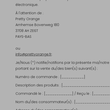
électronique.
À l'attention de :
Pretty Orange
Arnhemse Bovenweg 180
3708 AH ZEIST
PAYS-BAS
ou
info@prettyorange.fr
:
Je/Nous (*) notifie/notifions par la présente ma/notre 
portant sur la vente du/des bien(s) suivant(s) :
Numéro de commande :
[__________]
Description des produits :
[_____________________
Commandé le :
[____________] /
Reçu le :
[_______
Nom du/des consommateur(s) :
[_______________