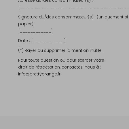
Adresse du/des consommateur(s) :
[__________________________________________
Signature du/des consommateur(s) :
(uniquement si 
papier)
[____________]
Date :
[____________]
(*) Rayer ou supprimer la mention inutile.
Pour toute question ou pour exercer votre
droit de rétractation, contactez-nous à :
info@prettyorange.fr
.