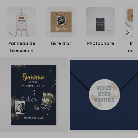
Panneau de
Livre d'or
Photophore
Éti
bienvenue
expé