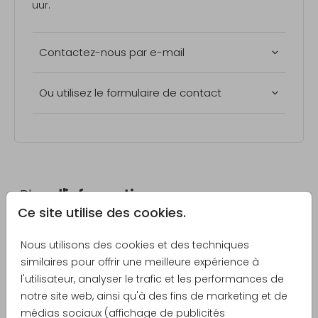
uur
.
Contactez-nous par e-mail
Ou utilisez le formulaire de contact
Plus
d'informations
Ce site utilise des cookies.
Nous utilisons des cookies et des techniques
FAQ
similaires pour offrir une meilleure expérience à
l'utilisateur, analyser le trafic et les performances de
notre site web, ainsi qu'à des fins de marketing et de
médias sociaux (affichage de publicités