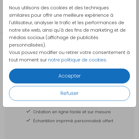
Pretty Orange
Nous utilisons des cookies et des techniques
Catégorie
similaires pour offrir une meilleure expérience à
l'utilisateur, analyser le trafic et les performances de
Affiches
notre site web, ainsi qu'à des fins de marketing et de
médias sociaux (affichage de publicités
personnalisées).
Vous pouvez modifier ou retirer votre consentement à
tout moment sur
notre politique de cookies
.
Accepter
DES CARTES À PERSONNALISER POUR TOUTES
VOS GRANDES OCCASIONS
Refuser
Votre commande est
Création en ligne facile et sur mesure
Échantillon imprimé personnalisé offert