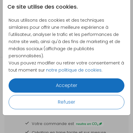
légèrement brillant (satiné 170g/m²).
Ce site utilise des cookies.
Créateur
Nous utilisons des cookies et des techniques
Pretty Orange
similaires pour offrir une meilleure expérience à
l'utilisateur, analyser le trafic et les performances de
Catégorie
notre site web, ainsi qu'à des fins de marketing et de
Livrets d'église
médias sociaux (affichage de publicités
personnalisées).
Vous pouvez modifier ou retirer votre consentement à
tout moment sur
notre politique de cookies
.
Accepter
Refuser
DES CARTES À PERSONNALISER POUR TOUTES
VOS GRANDES OCCASIONS
Votre commande est
Création en ligne facile et sur mesure