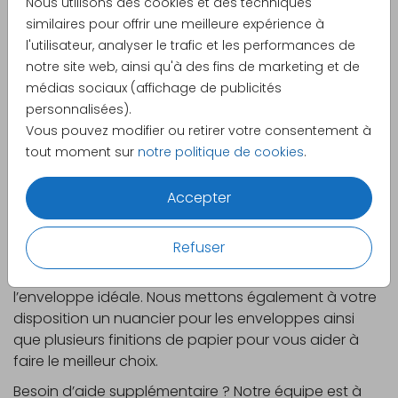
Nous utilisons des cookies et des techniques
similaires pour offrir une meilleure expérience à
l'utilisateur, analyser le trafic et les performances de
notre site web, ainsi qu'à des fins de marketing et de
médias sociaux (affichage de publicités
personnalisées).
Vous pouvez modifier ou retirer votre consentement à
tout moment sur
notre politique de cookies
.
Accepter
Commandez un échantillon gratuit avant
de finaliser votre choix !
Refuser
Recevez un modèle chez vous pour toucher le
papier, vérifier les couleurs et sélectionner
l’enveloppe idéale. Nous mettons également à votre
disposition un nuancier pour les enveloppes ainsi
que plusieurs finitions de papier pour vous aider à
faire le meilleur choix.
Besoin d’aide supplémentaire ? Notre équipe est à