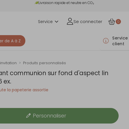
Livraison rapide et neutre en CO₂
Service
Se connecter
0
Service
er de A à Z
client
invitation
Produits personnalisés
ant communion sur fond d'aspect lin
6 ex.
te la papeterie assortie
Personnaliser