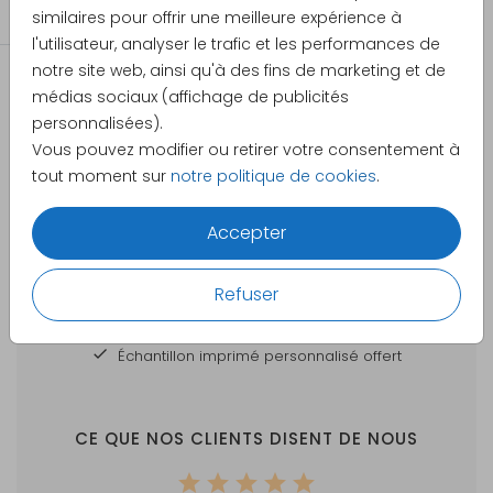
Autocollants Noël
similaires pour offrir une meilleure expérience à
l'utilisateur, analyser le trafic et les performances de
notre site web, ainsi qu'à des fins de marketing et de
médias sociaux (affichage de publicités
personnalisées).
Vous pouvez modifier ou retirer votre consentement à
tout moment sur
notre politique de cookies
.
DES CARTES À PERSONNALISER POUR TOUTES
Accepter
VOS GRANDES OCCASIONS
Votre commande est
Refuser
Création en ligne facile et sur mesure
Échantillon imprimé personnalisé offert
CE QUE NOS CLIENTS DISENT DE NOUS