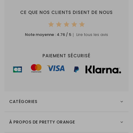
Expédition :
Expédié séparément avec
CE QUE NOS CLIENTS DISENT DE NOUS
un code de suivi
Produit naturel :
La structure et la couleur du
Note moyenne :
4.76
/ 5
｜ Lire tous les avis
bois peuvent varier
Remarque :
La couleur de l'impression
PAIEMENT SÉCURISÉ
peut paraître plus foncée
car le fond n'est pas blanc.
Les grandes surfaces
colorées ne sont pas
recommandées.
CATÉGORIES
À PROPOS DE PRETTY ORANGE