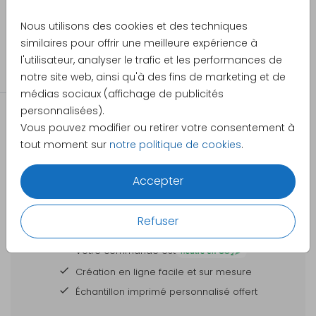
Made for Moments
Nous utilisons des cookies et des techniques
Caractéristiques du produit - Boîte à
similaires pour offrir une meilleure expérience à
souvenirs
Catégorie
l'utilisateur, analyser le trafic et les performances de
Boîte à souvenirs
notre site web, ainsi qu'à des fins de marketing et de
Caractéristiques
Boîte avec coins arrondis
médias sociaux (affichage de publicités
du produit :
et couvercle.
personnalisées).
Dimensions :
40 x 30 x 13 cm et 30 x 20 x
Vous pouvez modifier ou retirer votre consentement à
13 cm
tout moment sur
notre politique de cookies
.
Matériau :
Pin
Accepter
Impression :
Impression en couleur sur le
DES CARTES À PERSONNALISER POUR TOUTES
dessus du couvercle.
Refuser
VOS GRANDES OCCASIONS
Impression en blanc ou en
Votre commande est
dorure : non disponible
Création en ligne facile et sur mesure
Surface :
Impression sur bois, veinure
Échantillon imprimé personnalisé offert
visible et perceptible au
toucher