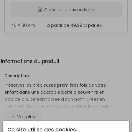
Calculez le prix en ligne
40 × 30 cm
à partir de 49,99 €
par ex.
Informations du produit
Description
Préservez les précieuses premières fois de votre
enfant dans une adorable boîte à souvenirs en
bois de pin, personnalisée à son nom. Créez en
quelques clics une
memory box
unique, le cadeau
idéal pour une naissance ou un premier
Voir plus
anniversaire, afin de garder ses souvenirs intacts et
de les redécouvrir avec émotion au fil des années.
Ce site utilise des cookies.
Créateur