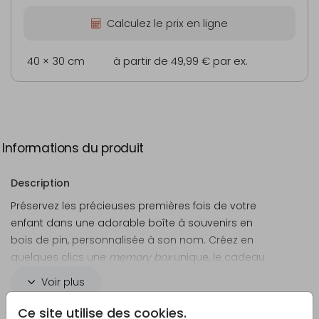
Calculez le prix en ligne
40 × 30 cm
à partir de 49,99 €
par ex.
Informations du produit
Description
Préservez les précieuses premières fois de votre
enfant dans une adorable boîte à souvenirs en
bois de pin, personnalisée à son nom. Créez en
quelques clics une
memory box
unique, le cadeau
idéal pour une naissance ou un premier
Voir plus
anniversaire, afin de garder ses souvenirs intacts et
de les redécouvrir avec émotion au fil des années.
Ce site utilise des cookies.
Créateur