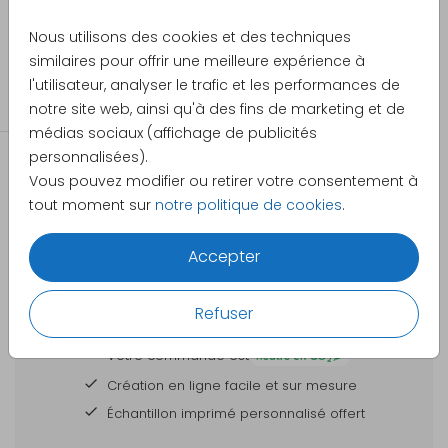
Made for Moments
Nous utilisons des cookies et des techniques
Caractéristiques du produit - Boîte à
similaires pour offrir une meilleure expérience à
souvenirs
Catégorie
l'utilisateur, analyser le trafic et les performances de
Boîte à souvenirs
notre site web, ainsi qu'à des fins de marketing et de
Caractéristiques
Boîte avec coins arrondis
médias sociaux (affichage de publicités
du produit :
et couvercle.
personnalisées).
Dimensions :
40 x 30 x 13 cm et 30 x 20 x
Vous pouvez modifier ou retirer votre consentement à
13 cm
tout moment sur
notre politique de cookies
.
Matériau :
Pin
Accepter
Impression :
Impression en couleur sur le
DES CARTES À PERSONNALISER POUR TOUTES
dessus du couvercle.
Refuser
VOS GRANDES OCCASIONS
Impression en blanc ou en
Votre commande est
dorure : non disponible
Création en ligne facile et sur mesure
Surface :
Impression sur bois, veinure
Échantillon imprimé personnalisé offert
visible et perceptible au
toucher