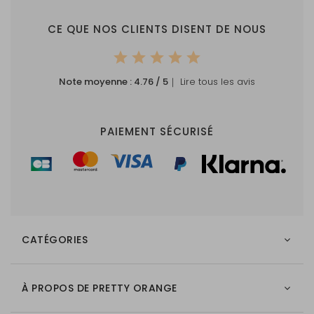
Expédition :
Expédié séparément avec
CE QUE NOS CLIENTS DISENT DE NOUS
un code de suivi
Produit naturel :
La structure et la couleur du
Note moyenne :
4.76
/ 5
｜ Lire tous les avis
bois peuvent varier
Remarque :
La couleur de l'impression
PAIEMENT SÉCURISÉ
peut paraître plus foncée
car le fond n'est pas blanc.
Les grandes surfaces
colorées ne sont pas
recommandées.
CATÉGORIES
À PROPOS DE PRETTY ORANGE