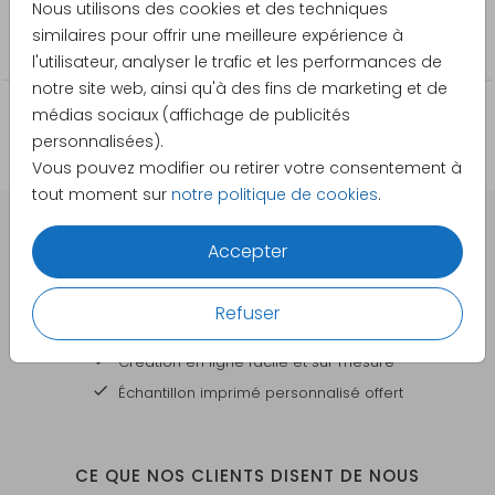
Nous utilisons des cookies et des techniques
Catégorie
similaires pour offrir une meilleure expérience à
Étiquettes d'expediteur
l'utilisateur, analyser le trafic et les performances de
notre site web, ainsi qu'à des fins de marketing et de
médias sociaux (affichage de publicités
personnalisées).
Vous pouvez modifier ou retirer votre consentement à
tout moment sur
notre politique de cookies
.
Accepter
DES CARTES À PERSONNALISER POUR TOUTES VOS
GRANDES OCCASIONS
Refuser
Votre commande est
Création en ligne facile et sur mesure
Échantillon imprimé personnalisé offert
CE QUE NOS CLIENTS DISENT DE NOUS