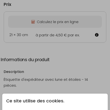
Prix
Calculez le prix en ligne
21 × 30 cm
à partir de 4,50 €
par ex.
Informations du produit
Description
Étiquette d'expéditeur avec lune et étoiles - 14
pièces.
Créateur
Ce site utilise des cookies.
Made for Moments