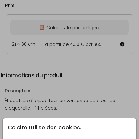
Prix
Calculez le prix en ligne
21 × 30 cm
à partir de 4,50 €
par ex.
Informations du produit
Description
Étiquettes d'expéditeur en vert avec des feuilles
d'aquarelle - 14 pièces.
Créateur
Ce site utilise des cookies.
Pretty Orange