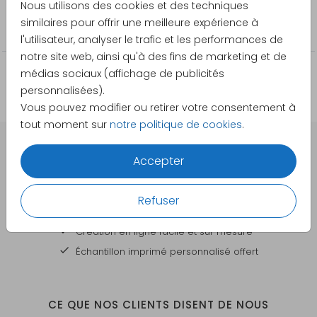
Nous utilisons des cookies et des techniques
Catégorie
similaires pour offrir une meilleure expérience à
Étiquettes d'expediteur
l'utilisateur, analyser le trafic et les performances de
notre site web, ainsi qu'à des fins de marketing et de
médias sociaux (affichage de publicités
personnalisées).
Vous pouvez modifier ou retirer votre consentement à
tout moment sur
notre politique de cookies
.
Accepter
DES CARTES À PERSONNALISER POUR TOUTES VOS
GRANDES OCCASIONS
Refuser
Votre commande est
Création en ligne facile et sur mesure
Échantillon imprimé personnalisé offert
CE QUE NOS CLIENTS DISENT DE NOUS