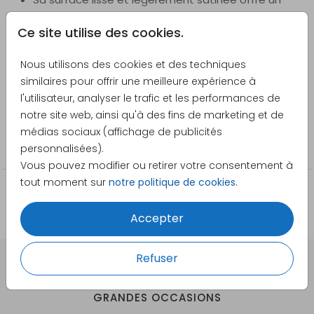
rendu élégant.
Ce site utilise des cookies.
Les cercles de papier peint se posent
Voir plus
facilement et sans bulles d'air en humidifiant
Nous utilisons des cookies et des techniques
généreusement l'envers avec de l'eau et une
Créateur
similaires pour offrir une meilleure expérience à
éponge.
Made for Moments
l'utilisateur, analyser le trafic et les performances de
Facilement repositionnable, le papier peint rond
notre site web, ainsi qu'à des fins de marketing et de
s'enlève sans difficulté et se réajuste aisément
Catégorie
médias sociaux (affichage de publicités
lors de l'installation.
100cm
personnalisées).
Astuce : les cercles de papier peint adhèrent mieux sur
Vous pouvez modifier ou retirer votre consentement à
des surfaces lisses.
tout moment sur
notre politique de cookies
.
Saviez-vous que nos cercles de papier peint sont
Accepter
disponibles en trois tailles : ⌀ 80 cm, ⌀ 100 cm et ⌀ 120
cm ?
Refuser
DES CARTES À PERSONNALISER POUR TOUTES VOS
GRANDES OCCASIONS