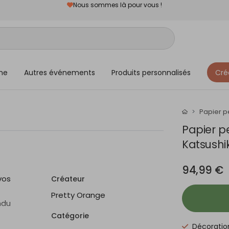
Nous sommes là pour vous !
me
Autres événements
Produits personnalisés
Cré
Papier p
Papier p
Katsushi
94,99 €
vos
Créateur
Pretty Orange
ndu
Catégorie
Décoratio
et sans