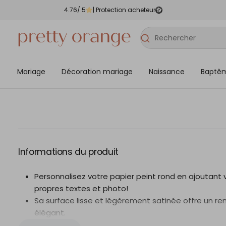
4.76
/ 5
| Protection acheteur
Mariage
Décoration mariage
Naissance
Baptê
Informations du produit
Personnalisez votre papier peint rond en ajoutant 
propres textes et photo!
Sa surface lisse et légèrement satinée offre un re
élégant.
Les cercles de papier peint se posent facilement 