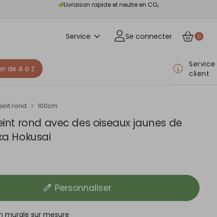
Livraison rapide et neutre en CO₂
Service
Se connecter
0
Service
er de A à Z
client
eint rond
100cm
eint rond avec des oiseaux jaunes de
ka Hokusai
Personnaliser
n murale sur mesure