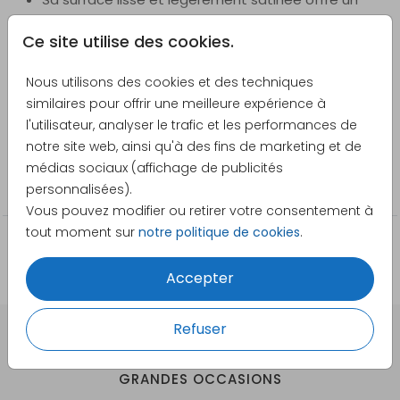
rendu élégant.
Ce site utilise des cookies.
Les cercles de papier peint se posent
Voir plus
facilement et sans bulles d'air en humidifiant
Nous utilisons des cookies et des techniques
généreusement l'envers avec de l'eau et une
Créateur
similaires pour offrir une meilleure expérience à
éponge.
Pretty Orange
l'utilisateur, analyser le trafic et les performances de
Facilement repositionnable, le papier peint rond
notre site web, ainsi qu'à des fins de marketing et de
s'enlève sans difficulté et se réajuste aisément
Catégorie
médias sociaux (affichage de publicités
lors de l'installation.
100cm
personnalisées).
Astuce : les cercles de papier peint adhèrent mieux sur
Vous pouvez modifier ou retirer votre consentement à
des surfaces lisses.
tout moment sur
notre politique de cookies
.
Saviez-vous que nos cercles de papier peint sont
Accepter
disponibles en trois tailles : ⌀ 80 cm, ⌀ 100 cm et ⌀ 120
cm ?
Refuser
DES CARTES À PERSONNALISER POUR TOUTES VOS
GRANDES OCCASIONS