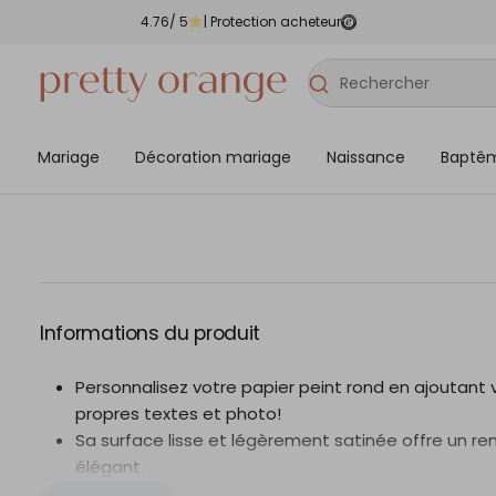
4.76
/ 5
| Protection acheteur
Mariage
Décoration mariage
Naissance
Baptê
Informations du produit
Personnalisez votre papier peint rond en ajoutant 
propres textes et photo!
Sa surface lisse et légèrement satinée offre un re
élégant.
Les cercles de papier peint se posent facilement 