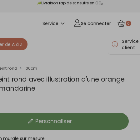
Livraison rapide et neutre en CO₂
Service
Se connecter
0
Service
er de A à Z
client
eint rond
100cm
eint rond avec illustration d'une orange
 mandarine
Personnaliser
n murale sur mesure