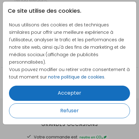
Les cercles de papier peint se posent
Ce site utilise des cookies.
Voir plus
facilement et sans bulles d'air en humidifiant
généreusement l'envers avec de l'eau et une
Nous utilisons des cookies et des techniques
Créateur
éponge.
similaires pour offrir une meilleure expérience à
Pretty Orange
Facilement repositionnable, le papier peint rond
l'utilisateur, analyser le trafic et les performances de
s'enlève sans difficulté et se réajuste aisément
notre site web, ainsi qu'à des fins de marketing et de
Catégorie
lors de l'installation.
médias sociaux (affichage de publicités
100cm
personnalisées).
Astuce : les cercles de papier peint adhèrent mieux sur
Vous pouvez modifier ou retirer votre consentement à
des surfaces lisses.
tout moment sur
notre politique de cookies
.
Saviez-vous que nos cercles de papier peint sont
disponibles en trois tailles : ⌀ 80 cm, ⌀ 100 cm et ⌀ 120
Accepter
cm ?
Refuser
DES CARTES À PERSONNALISER POUR TOUTES VOS
GRANDES OCCASIONS
Votre commande est