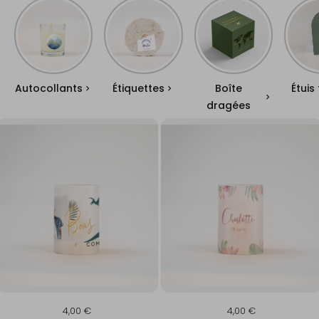
Autocollants
Étiquettes
Boîte
Étuis
dragées
4,00 €
4,00 €