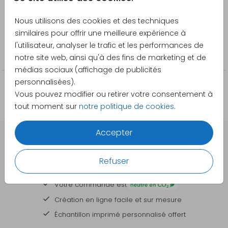
Créateur
Également disponible sur demande en version
Pretty Orange
toile ou poster papier.
Nous utilisons des cookies et des techniques
similaires pour offrir une meilleure expérience à
Catégorie
l'utilisateur, analyser le trafic et les performances de
Toile
notre site web, ainsi qu'à des fins de marketing et de
médias sociaux (affichage de publicités
personnalisées).
Vous pouvez modifier ou retirer votre consentement à
tout moment sur
notre politique de cookies
.
Accepter
DES CARTES À PERSONNALISER POUR TOUTES VOS
Refuser
GRANDES OCCASIONS
Votre commande est
Création en ligne facile et sur mesure
Échantillon imprimé personnalisé offert