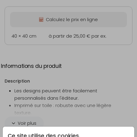
Calculez le prix en ligne
40 × 40 cm
à partir de 25,00 €
par ex.
Informations du produit
Description
Les designs peuvent être facilement
personnalisés dans l'éditeur.
Imprimé sur toile : robuste avec une légère
texture.
Commandez facilement les lattes en bois en
Voir plus
option
Les lattes en bois ne sont pas fournies de série
Ce site utilise des cookies.