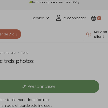
Livraison rapide et neutre en CO₂
Service
Se connecter
0
Service
er de A à Z
client
on murale
Toile
c trois photos
Personnaliser
sez facilement dans l’éditeur
 en bois et cordelette incluses