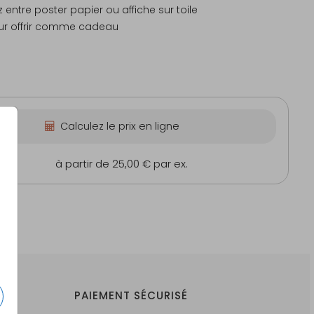
 entre poster papier ou affiche sur toile
our offrir comme cadeau
Calculez le prix en ligne
cm
à partir de 25,00 €
par ex.
PAIEMENT SÉCURISÉ