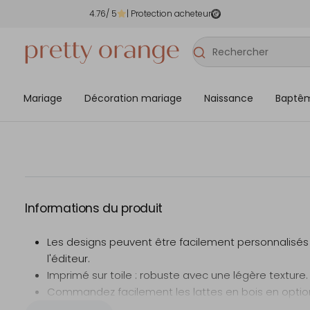
4.76
/ 5
| Protection acheteur
Mariage
Décoration mariage
Naissance
Baptê
Informations du produit
Les designs peuvent être facilement personnalisé
l'éditeur.
Imprimé sur toile : robuste avec une légère texture.
Commandez facilement les lattes en bois en optio
Les lattes en bois ne sont pas fournies de série