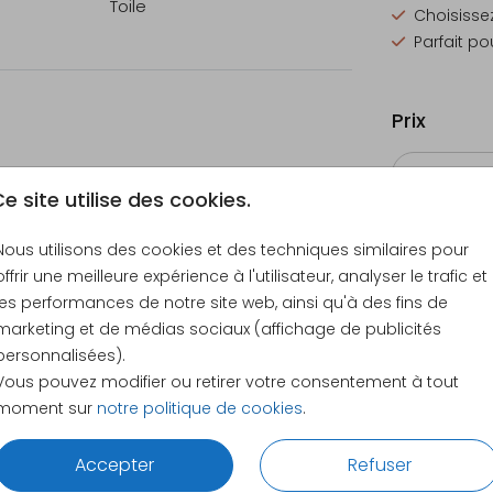
Toile
Choisissez
 ou
Parfait p
Prix
e site utilise des cookies.
Nous utilisons des cookies et des techniques similaires pour
40 × 40 
offrir une meilleure expérience à l'utilisateur, analyser le trafic et
les performances de notre site web, ainsi qu'à des fins de
marketing et de médias sociaux (affichage de publicités
personnalisées).
Vous pouvez modifier ou retirer votre consentement à tout
moment sur
notre politique de cookies
.
Accepter
Refuser
CE QUE NOS CLIENTS DISENT DE NOUS