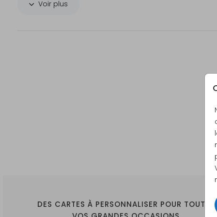
Voir plus
Également disponible sur demande en version toile
poster papier.
C
DES CARTES À PERSONNALISER POUR TOUTES
VOS GRANDES OCCASIONS