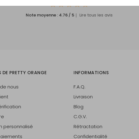
Note moyenne :
4.76
/ 5
｜ Lire tous les avis
S DE PRETTY ORANGE
INFORMATIONS
 de nous
F.A.Q.
ient
Livraison
rification
Blog
re
C.G.V.
on personnalisé
Rétractation
 paiements
Confidentialité