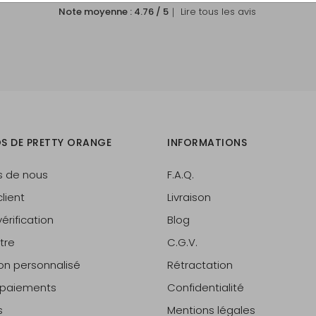
Note moyenne :
4.76
/ 5
｜ Lire tous les avis
S DE PRETTY ORANGE
INFORMATIONS
s de nous
F.A.Q.
lient
Livraison
érification
Blog
tre
C.G.V.
lon personnalisé
Rétractation
t paiements
Confidentialité
s
Mentions légales