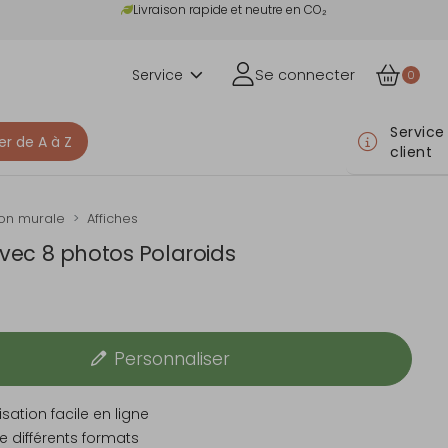
Livraison rapide et neutre en CO₂
Service
Se connecter
0
Service
er de A à Z
client
on murale
Affiches
avec 8 photos Polaroids
Personnaliser
sation facile en ligne
e différents formats