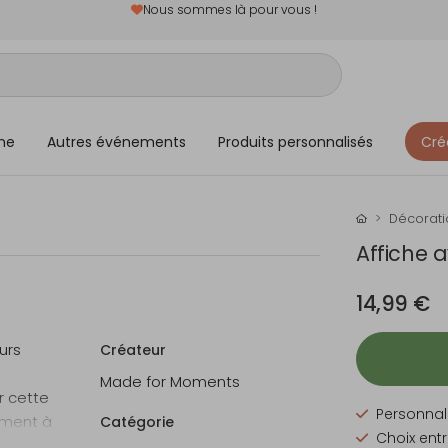
Nous sommes là pour vous !
me
Autres événements
Produits personnalisés
Cré
Décorati
Affiche 
14,99 €
urs
Créateur
Made for Moments
 cette
Personnali
ement à
Catégorie
Choix entr