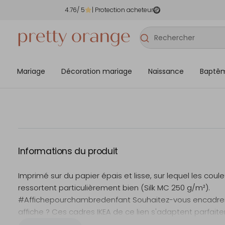
4.76
/ 5
| Protection acheteur
Mariage
Décoration mariage
Naissance
Baptê
Informations du produit
Imprimé sur du papier épais et lisse, sur lequel les coule
ressortent particulièrement bien (Silk MC 250 g/m²).
#Affichepourchambredenfant Souhaitez-vous encadrer
affiche ? Ces cadres IKEA de ce lien s'adaptent parfait
cette affiche.