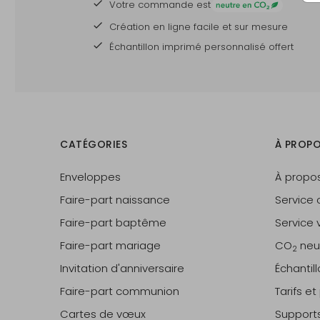
Votre commande est
Création en ligne facile et sur mesure
Échantillon imprimé personnalisé offert
CATÉGORIES
À PROPO
Enveloppes
À propo
Faire-part naissance
Service c
Faire-part baptême
Service v
Faire-part mariage
CO
neu
2
Invitation d'anniversaire
Échantil
Faire-part communion
Tarifs e
Cartes de vœux
Support