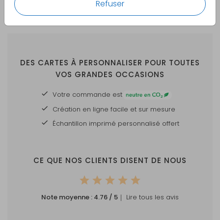
Refuser
DES CARTES À PERSONNALISER POUR TOUTES
VOS GRANDES OCCASIONS
Votre commande est
Création en ligne facile et sur mesure
Échantillon imprimé personnalisé offert
CE QUE NOS CLIENTS DISENT DE NOUS
Note moyenne :
4.76
/ 5
｜ Lire tous les avis