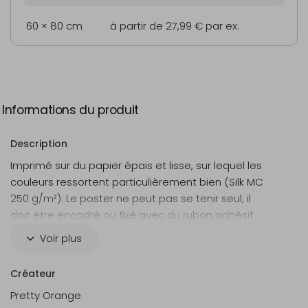
60 × 80 cm
à partir de 27,99 €
par ex.
Informations du produit
Description
Imprimé sur du papier épais et lisse, sur lequel les
couleurs ressortent particulièrement bien (Silk MC
250 g/m²). Le poster ne peut pas se tenir seul, il
doit être encadré ou fixé avec du ruban adhésif
par exemple. Souhaitez-vous ce poster dans une
Voir plus
version plus petite et/ou avec du film plastique?
Contactez-nous simplement.
Créateur
Pretty Orange