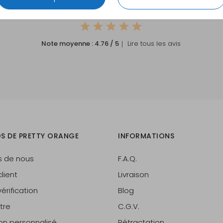
S
CE QUE NOS CLIENTS DISENT DE NOUS
Note moyenne :
4.76
/ 5
｜ Lire tous les avis
S DE PRETTY ORANGE
INFORMATIONS
s de nous
F.A.Q.
lient
Livraison
érification
Blog
tre
C.G.V.
lon personnalisé
Rétractation