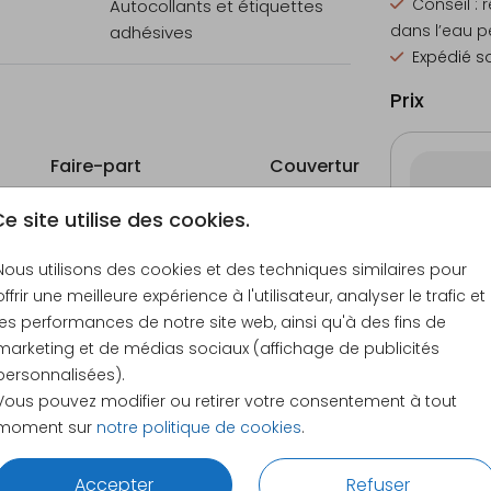
Conseil : 
Autocollants et étiquettes
dans l’eau p
adhésives
Expédié so
Prix
Faire-part
Couverture
e site utilise des cookies.
21 × 30 c
Nous utilisons des cookies et des techniques similaires pour
offrir une meilleure expérience à l'utilisateur, analyser le trafic et
les performances de notre site web, ainsi qu'à des fins de
marketing et de médias sociaux (affichage de publicités
personnalisées).
Vous pouvez modifier ou retirer votre consentement à tout
moment sur
notre politique de cookies
.
Accepter
Refuser