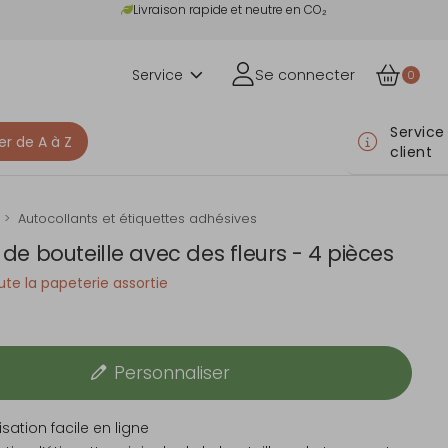
Livraison rapide et neutre en CO₂
Service
Se connecter
0
Service
er de A à Z
client
Autocollants et étiquettes adhésives
 de bouteille avec des fleurs - 4 pièces
te la papeterie assortie
Personnaliser
sation facile en ligne