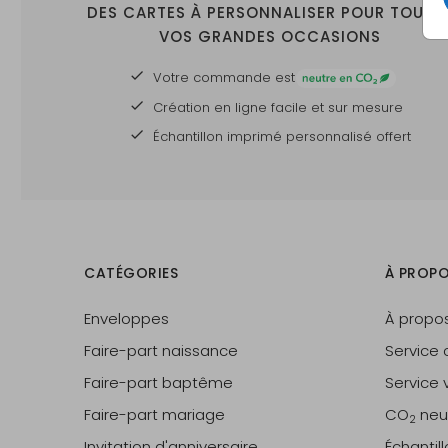
DES CARTES À PERSONNALISER POUR TOUTE
VOS GRANDES OCCASIONS
Votre commande est
Création en ligne facile et sur mesure
Échantillon imprimé personnalisé offert
CATÉGORIES
À PROPO
Enveloppes
À propo
Faire-part naissance
Service c
Faire-part baptême
Service v
Faire-part mariage
CO
neu
2
Invitation d'anniversaire
Échantil