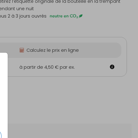
retirez l’étiquette originale de la bouteille en la trempant
endant une nuit
us 2 à 3 jours ouvrés
Calculez le prix en ligne
m
à partir de 4,50 €
par ex.