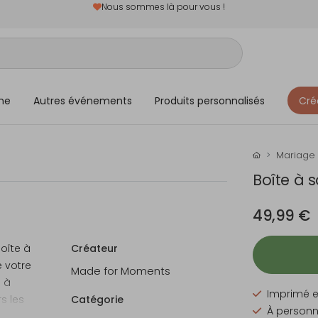
Nous sommes là pour vous !
me
Autres événements
Produits personnalisés
Cré
Mariage
Boîte à s
49,99 €
oîte à
Créateur
e votre
Made for Moments
e à
Imprimé e
s les
Catégorie
À personna