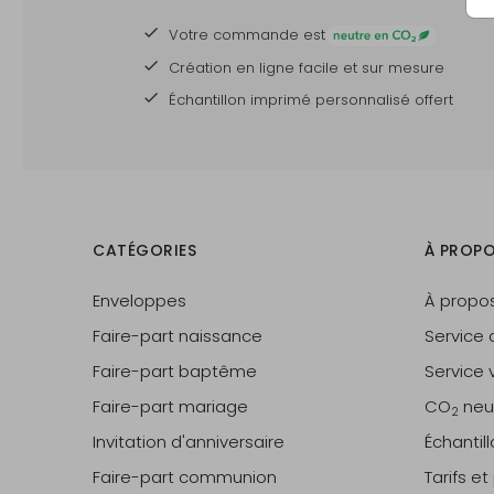
Votre commande est
Produit naturel :
La structure et la couleur du 
Création en ligne facile et sur mesure
peuvent varier
Échantillon imprimé personnalisé offert
Remarque :
La couleur de l'impression pe
paraître plus foncée car le f
n'est pas blanc. Les grandes
surfaces colorées ne sont pa
recommandées.
CATÉGORIES
À PROPO
Enveloppes
À propo
Faire-part naissance
Service c
Faire-part baptême
Service v
Faire-part mariage
CO
neu
2
Invitation d'anniversaire
Échantil
Faire-part communion
Tarifs e