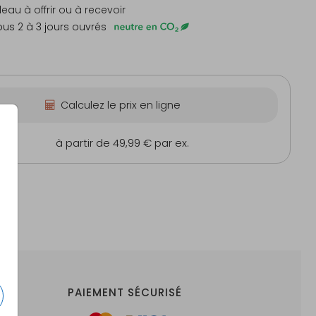
deau à offrir ou à recevoir
us 2 à 3 jours ouvrés
Calculez le prix en ligne
cm
à partir de 49,99 €
par ex.
PAIEMENT SÉCURISÉ