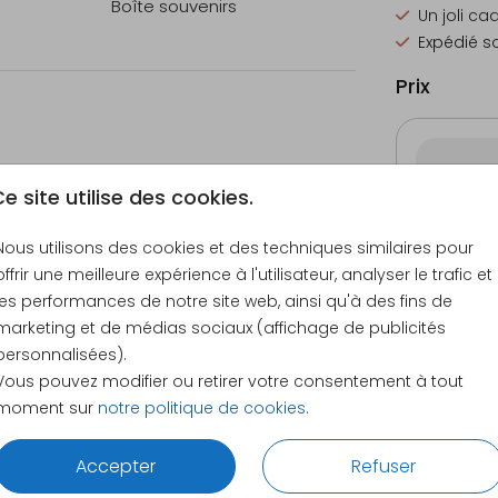
Boîte souvenirs
Un joli ca
Expédié so
rs
Prix
 cm
e site utilise des cookies.
40 × 30 
Nous utilisons des cookies et des techniques similaires pour
offrir une meilleure expérience à l'utilisateur, analyser le trafic et
ion
les performances de notre site web, ainsi qu'à des fins de
marketing et de médias sociaux (affichage de publicités
personnalisées).
Vous pouvez modifier ou retirer votre consentement à tout
sible
moment sur
notre politique de cookies
.
S
CE QUE NOS CLIENTS DISENT DE NOUS
Accepter
Refuser
 code