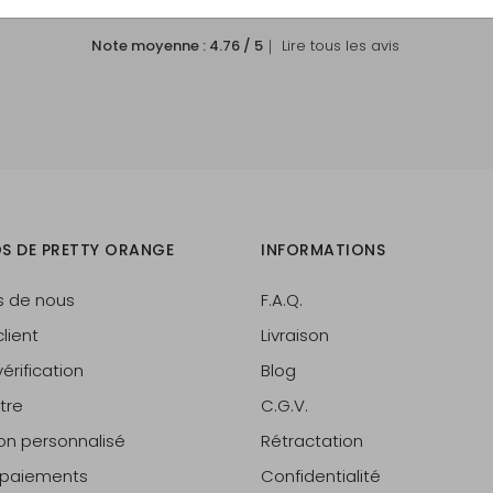
bois
Note moyenne :
4.76
/ 5
｜ Lire tous les avis
ut
ond
s
S DE PRETTY ORANGE
INFORMATIONS
s de nous
F.A.Q.
lient
Livraison
érification
Blog
tre
C.G.V.
lon personnalisé
Rétractation
t paiements
Confidentialité