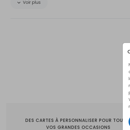
Voir plus
Caractéristiques du produit - Boîte à souveni
Caractéristiques du
Boîte avec coins arrondis et
produit :
couvercle.
Dimensions :
40 x 30 x 13 cm et 30 x 20 x 13
C
Matériau :
Pin
Impression :
Impression en couleur sur le
dessus du couvercle. Impress
en blanc ou en dorure : non
disponible
Surface :
Impression sur bois, veinure vi
et perceptible au toucher
DES CARTES À PERSONNALISER POUR TOUTE
Expédition :
Expédié séparément avec un
VOS GRANDES OCCASIONS
de suivi