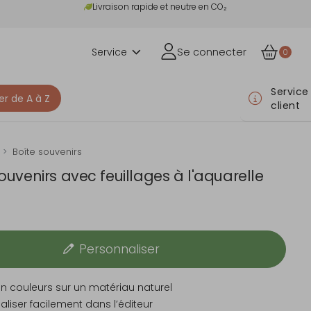
Livraison rapide et neutre en CO₂
Service
Se connecter
0
Service
er de A à Z
client
Boîte souvenirs
ouvenirs avec feuillages à l'aquarelle
Personnaliser
n couleurs sur un matériau naturel
liser facilement dans l’éditeur