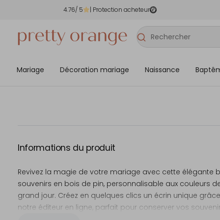
4.76
/ 5
| Protection acheteur
Mariage
Décoration mariage
Naissance
Baptê
Informations du produit
Revivez la magie de votre mariage avec cette élégante b
souvenirs en bois de pin, personnalisable aux couleurs d
grand jour. Créez en quelques clics un écrin unique grâc
notre éditeur en ligne, parfait pour conserver vos souvenir
plus précieux.