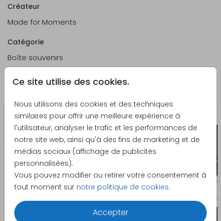
Créateur
Caractéristiques du produit - Boîte à
Made for Moments
souvenirs
Catégorie
Caractéristiques
Boîte avec coins arrondis
Boîte souvenirs
du produit :
et couvercle.
Ce site utilise des cookies.
Dimensions :
40 x 30 x 13 cm et 30 x 20 x
La papeterie assortie
13 cm
Nous utilisons des cookies et des techniques
Matériau :
Pin
similaires pour offrir une meilleure expérience à
l'utilisateur, analyser le trafic et les performances de
Impression :
Impression en couleur sur le
notre site web, ainsi qu'à des fins de marketing et de
dessus du couvercle.
médias sociaux (affichage de publicités
Impression en blanc ou en
personnalisées).
dorure : non disponible
Vous pouvez modifier ou retirer votre consentement à
tout moment sur
notre politique de cookies
.
Surface :
Impression sur bois, veinure
visible et perceptible au
Accepter
toucher