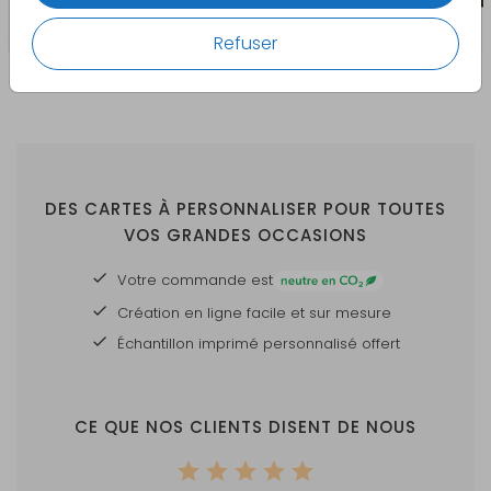
Expédition :
Expédié séparément avec
Refuser
un code de suivi
Produit naturel :
La structure et la couleur du
bois peuvent varier
Remarque :
La couleur de l'impression
peut paraître plus foncée
DES CARTES À PERSONNALISER POUR TOUTES
car le fond n'est pas blanc.
VOS GRANDES OCCASIONS
Les grandes surfaces
colorées ne sont pas
Votre commande est
recommandées.
Création en ligne facile et sur mesure
Échantillon imprimé personnalisé offert
Consultez toute la papeterie assortie
.
CE QUE NOS CLIENTS DISENT DE NOUS