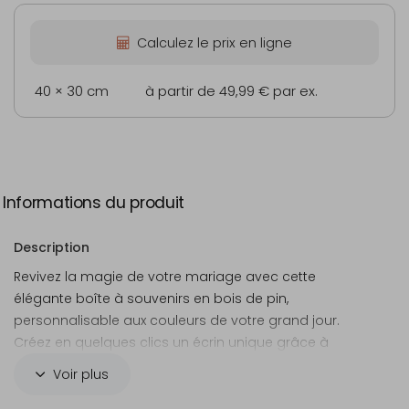
Calculez le prix en ligne
40 × 30 cm
à partir de 49,99 €
par ex.
Informations du produit
Description
Revivez la magie de votre mariage avec cette
élégante boîte à souvenirs en bois de pin,
personnalisable aux couleurs de votre grand jour.
Créez en quelques clics un écrin unique grâce à
notre éditeur en ligne, parfait pour conserver vos
Voir plus
souvenirs les plus précieux.