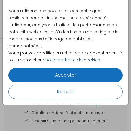
Caractéristiques du produit - Boîte à
Made for Moments
Nous utilisons des cookies et des techniques
souvenirs
similaires pour offrir une meilleure expérience à
Catégorie
l'utilisateur, analyser le trafic et les performances de
Caractéristiques
Boîte avec coins arrondis
Boîte souvenirs
notre site web, ainsi qu'à des fins de marketing et de
du produit :
et couvercle.
médias sociaux (affichage de publicités
Dimensions :
40 x 30 x 13 cm et 30 x 20 x
personnalisées).
13 cm
Vous pouvez modifier ou retirer votre consentement à
tout moment sur
notre politique de cookies
.
Matériau :
Pin
Accepter
Impression :
Impression en couleur sur le
dessus du couvercle.
DES CARTES À PERSONNALISER POUR TOUTES
Impression en blanc ou en
Refuser
VOS GRANDES OCCASIONS
dorure : non disponible
Votre commande est
Surface :
Impression sur bois, veinure
Création en ligne facile et sur mesure
visible et perceptible au
Échantillon imprimé personnalisé offert
toucher