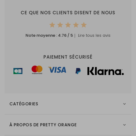
Expédition :
Expédié séparément avec
un code de suivi
CE QUE NOS CLIENTS DISENT DE NOUS
Produit naturel :
La structure et la couleur du
bois peuvent varier
Note moyenne :
4.76
/ 5
｜ Lire tous les avis
Remarque :
La couleur de l'impression
peut paraître plus foncée
PAIEMENT SÉCURISÉ
car le fond n'est pas blanc.
Les grandes surfaces
colorées ne sont pas
recommandées.
CATÉGORIES
À PROPOS DE PRETTY ORANGE