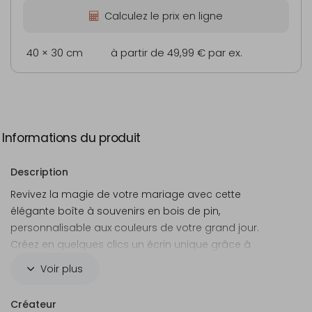
Calculez le prix en ligne
40 × 30 cm
à partir de 49,99 €
par ex.
Informations du produit
Description
Revivez la magie de votre mariage avec cette
élégante boîte à souvenirs en bois de pin,
personnalisable aux couleurs de votre grand jour.
Créez en quelques clics un écrin unique grâce à
notre éditeur en ligne, parfait pour conserver vos
Voir plus
souvenirs les plus précieux.
Créateur