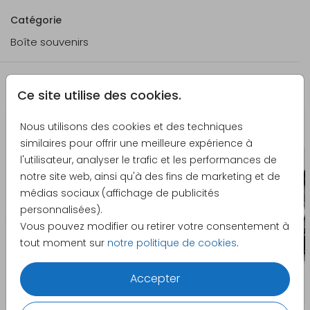
Caractéristiques du produit - Boîte à
Catégorie
souvenirs
Boîte souvenirs
Caractéristiques
Boîte avec coins arrondis
du produit :
et couvercle.
La papeterie assortie
Ce site utilise des cookies.
Dimensions :
40 x 30 x 13 cm et 30 x 20 x
13 cm
Nous utilisons des cookies et des techniques
similaires pour offrir une meilleure expérience à
Matériau :
Pin
l'utilisateur, analyser le trafic et les performances de
Impression :
Impression en couleur sur le
notre site web, ainsi qu'à des fins de marketing et de
dessus du couvercle.
médias sociaux (affichage de publicités
Impression en blanc ou en
personnalisées).
dorure : non disponible
Vous pouvez modifier ou retirer votre consentement à
tout moment sur
notre politique de cookies
.
Surface :
Impression sur bois, veinure
visible et perceptible au
Accepter
toucher