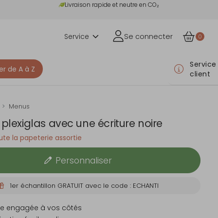
Livraison rapide et neutre en CO₂
Service
Se connecter
0
Service
er de A à Z
client
Menus
plexiglas avec une écriture noire
te la papeterie assortie
Personnaliser
1er échantillon GRATUIT avec le code : ECHANTI
e engagée à vos côtés