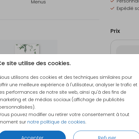
Personnali
Menus
Expédié s
c les
Prix
écharger
lorées
 ne pas
e site utilise des cookies.
Échantill
12 × 17 c
Nous utilisons des cookies et des techniques similaires pour
offrir une meilleure expérience à l'utilisateur, analyser le trafic et
Envelopp
les performances de notre site web, ainsi qu'à des fins de
marketing et de médias sociaux (affichage de publicités
personnalisées).
Vous pouvez modifier ou retirer votre consentement à tout
moment sur
notre politique de cookies
.
Accepter
Refuser