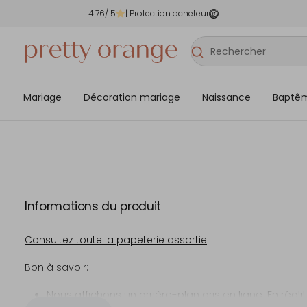
4.76
/ 5
| Protection acheteur
Mariage
Décoration mariage
Naissance
Baptê
Informations du produit
Consultez toute la papeterie assortie
.
Bon à savoir:
Nous affichons un arrière-plan gris en ligne. En réalité