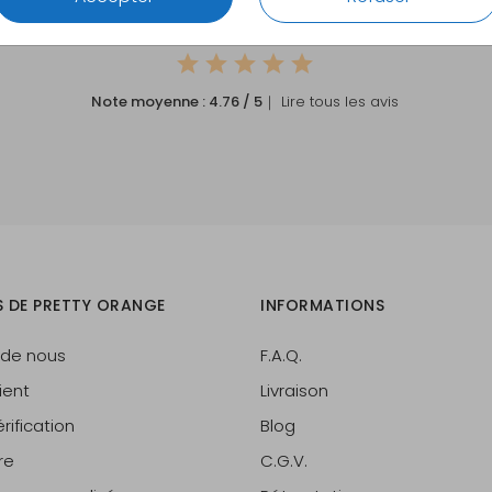
CE QUE NOS CLIENTS DISENT DE NOUS
Note moyenne :
4.76
/ 5
｜ Lire tous les avis
S DE PRETTY ORANGE
INFORMATIONS
 de nous
F.A.Q.
ient
Livraison
rification
Blog
re
C.G.V.