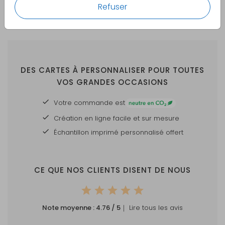
Refuser
DES CARTES À PERSONNALISER POUR TOUTES
VOS GRANDES OCCASIONS
Votre commande est
Création en ligne facile et sur mesure
Échantillon imprimé personnalisé offert
CE QUE NOS CLIENTS DISENT DE NOUS
Note moyenne :
4.76
/ 5
｜ Lire tous les avis