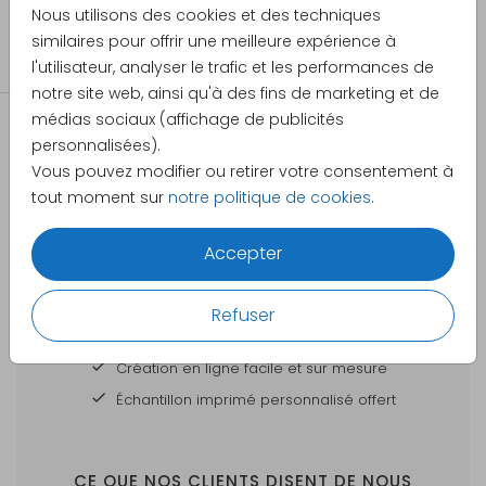
Nous utilisons des cookies et des techniques
Vous pouvez facilement l'assembler vous-
Catégorie
similaires pour offrir une meilleure expérience à
même avec de la colle ou du ruban adhésif
Extra
l'utilisateur, analyser le trafic et les performances de
double face.
notre site web, ainsi qu'à des fins de marketing et de
Les photophores sont compatibles avec une
médias sociaux (affichage de publicités
bougie chauffe-plat ; pour des raisons de
personnalisées).
sécurité, nous recommandons cependant
Vous pouvez modifier ou retirer votre consentement à
une bougie à piles.
tout moment sur
notre politique de cookies
.
Accepter
DES CARTES À PERSONNALISER POUR TOUTES
VOS GRANDES OCCASIONS
Refuser
Votre commande est
Création en ligne facile et sur mesure
Échantillon imprimé personnalisé offert
CE QUE NOS CLIENTS DISENT DE NOUS