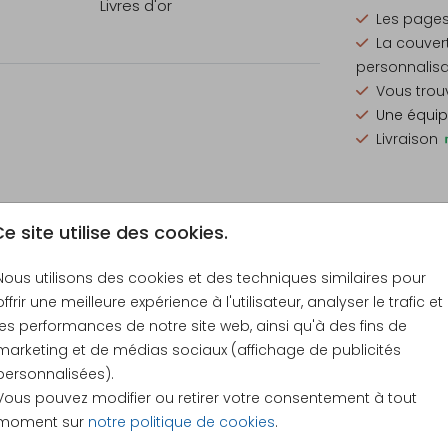
Livres d'or
Les pages
La couvert
personnalis
Vous trouv
 de
Une équip
Livraison
 droite,
– se
u livre
Prix
e site utilise des cookies.
 des
Nous utilisons des cookies et des techniques similaires pour
offrir une meilleure expérience à l'utilisateur, analyser le trafic et
les performances de notre site web, ainsi qu'à des fins de
re-part
48 × 34 
marketing et de médias sociaux (affichage de publicités
mande.
personnalisées).
enir en
Vous pouvez modifier ou retirer votre consentement à tout
moment sur
notre politique de cookies
.