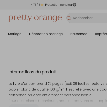
4.76
/ 5
| Protection acheteur
Mariage
Décoration mariage
Naissance
Baptê
Informations du produit
Le livre d'or comprend 72 pages (soit 36 feuilles recto ver
papier blanc de qualité 160 g/m². Il est relié avec une cou
cartonnée brillante entièrement personnalisable.
Pour des raisons techniques, nous ne pouvons pas appli
dorure sur les couvertures de nos livres d’or.