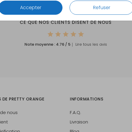
Accepter
Refuser
CE QUE NOS CLIENTS DISENT DE NOUS
Note moyenne :
4.76
/ 5
｜ Lire tous les avis
S DE PRETTY ORANGE
INFORMATIONS
 de nous
F.A.Q.
ient
Livraison
rification
Blog