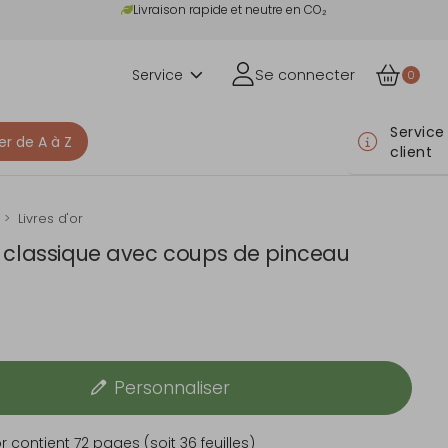
Livraison rapide et neutre en CO₂
Service
Se connecter
0
Service
er de A à Z
client
Livres d'or
or classique avec coups de pinceau
Personnaliser
or contient 72 pages (soit 36 feuilles)