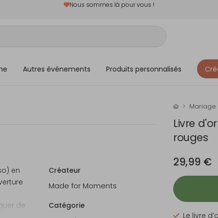
Nous sommes là pour vous !
me
Autres événements
Produits personnalisés
Cré
Mariage
Livre d'
rouges
29,99 €
so) en
Créateur
verture
Made for Moments
quer de
Catégorie
Le livre d’