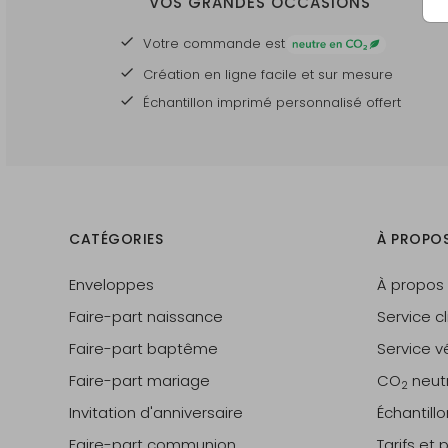
VOS GRANDES OCCASIONS
Votre commande est
Création en ligne facile et sur mesure
Échantillon imprimé personnalisé offert
CATÉGORIES
À PROPO
Enveloppes
À propos
Faire-part naissance
Service cl
Faire-part baptême
Service vé
Faire-part mariage
CO
neut
2
Invitation d'anniversaire
Échantill
Faire-part communion
Tarifs et