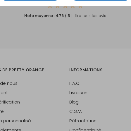
Note moyenne :
4.76
/ 5
｜ Lire tous les avis
S DE PRETTY ORANGE
INFORMATIONS
 de nous
F.A.Q.
ient
Livraison
rification
Blog
re
C.G.V.
on personnalisé
Rétractation
 paiements
Confidentialité