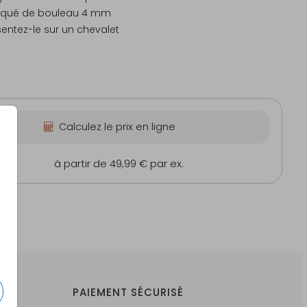
aqué de bouleau 4 mm
sentez-le sur un chevalet
Calculez le prix en ligne
cm
à partir de 49,99 €
par ex.
PAIEMENT SÉCURISÉ