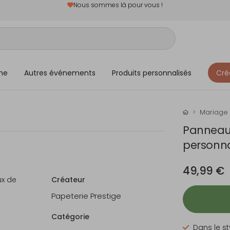
Nous sommes là pour vous !
me
Autres événements
Produits personnalisés
Cré
Mariage
Panneau
personna
49,99 €
ux de
Créateur
Papeterie Prestige
Catégorie
Dans le st