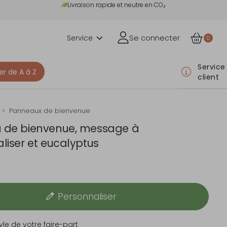
Livraison rapide et neutre en CO₂
Service
Se connecter
0
Service
er de A à Z
client
Panneaux de bienvenue
 de bienvenue, message à
liser et eucalyptus
Personnaliser
yle de votre faire-part