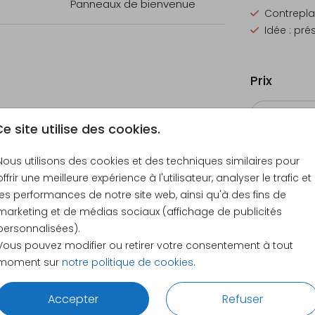
Panneaux de bienvenue
Contrepl
Idée : pré
Prix
e site utilise des cookies.
Nous utilisons des cookies et des techniques similaires pour
40 × 60 
offrir une meilleure expérience à l'utilisateur, analyser le trafic et
les performances de notre site web, ainsi qu'à des fins de
marketing et de médias sociaux (affichage de publicités
personnalisées).
Vous pouvez modifier ou retirer votre consentement à tout
moment sur
notre politique de cookies
.
Accepter
Refuser
CE QUE NOS CLIENTS DISENT DE NOUS