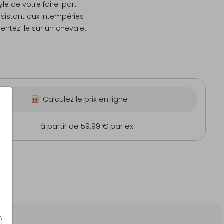
yle de votre faire-part
ésistant aux intempéries
sentez-le sur un chevalet
Autocollant
Calculez le prix en ligne
cm
à partir de 59,99 €
par ex.