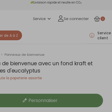
Livraison rapide et neutre en CO₂
Service
Se connecter
0
Service
er de A à Z
client
Panneaux de bienvenue
de bienvenue avec un fond kraft et
les d'eucalyptus
te la papeterie assortie
Personnaliser