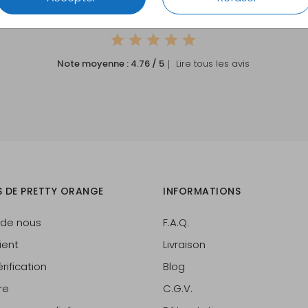
CE QUE NOS CLIENTS DISENT DE NOUS
Note moyenne :
4.76
/ 5
｜ Lire tous les avis
S DE PRETTY ORANGE
INFORMATIONS
 de nous
F.A.Q.
ient
Livraison
rification
Blog
re
C.G.V.