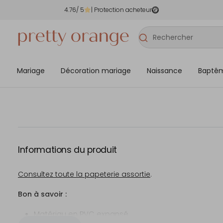
4.76
/ 5
| Protection acheteur
Mariage
Décoration mariage
Naissance
Baptê
Informations du produit
Consultez toute la papeterie assortie
.
Bon à savoir :
Matériau en PVC expansé