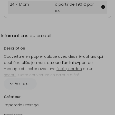
24 × 17 cm
à partir de 1,90 €
par
ex.
Informations du produit
Description
Couverture en papier calque avec des nénuphars qui
peut être pliée joliment autour d'un faire-part de
mariage et sceller avec une
ficelle, cordon
ou un
sceau
. Cette couverture en calque a été
spécialement conçue pour ce
faire-part
. Bien sûr, ce
Voir plus
design peut également être utilisé comme couverture
pour d'autres cartes.
Créateur
Bon à savoir :
Papeterie Prestige
La couverture est adaptée à un format de carte