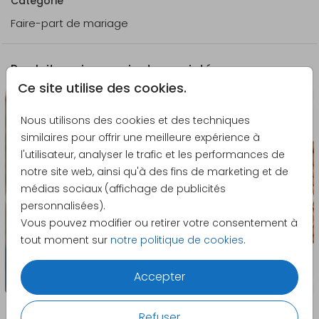
Catégorie
de 11x17 cm
Faire-part de mariage
La caractéristique du papier calque de 150 g/m²
est son côté translucide
La couleur blanche ne peut pas être utilisée sur
Produits qui pourraient vous intéresser
les couvertures en calque.
Ce site utilise des cookies.
Seul l'extérieur de la carte peut être imprimé.
Notre service client est là pour répondre à
Nous utilisons des cookies et des techniques
toutes vos questions et vous aider dans vos
similaires pour offrir une meilleure expérience à
demandes de personnalisation. N’hésitez pas à
l'utilisateur, analyser le trafic et les performances de
nous contacter pour toute assistance
notre site web, ainsi qu'à des fins de marketing et de
supplémentaire !
médias sociaux (affichage de publicités
personnalisées).
Vous pouvez modifier ou retirer votre consentement à
tout moment sur
notre politique de cookies
.
Accepter
Refuser