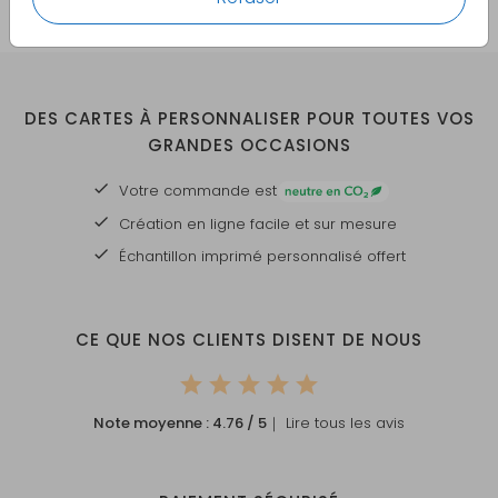
DES CARTES À PERSONNALISER POUR TOUTES VOS
GRANDES OCCASIONS
Votre commande est
Création en ligne facile et sur mesure
Échantillon imprimé personnalisé offert
CE QUE NOS CLIENTS DISENT DE NOUS
Note moyenne :
4.76
/ 5
｜ Lire tous les avis