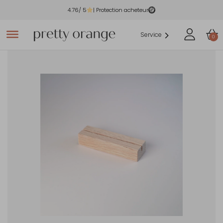
4.76
/ 5
| Protection acheteur
Service
0