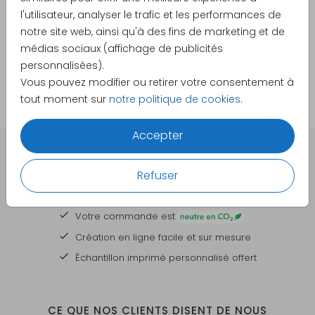
l'utilisateur, analyser le trafic et les performances de
notre site web, ainsi qu'à des fins de marketing et de
Prix :
8,95 €
par 1 porte-cartes en bois
médias sociaux (affichage de publicités
personnalisées).
Vous pouvez modifier ou retirer votre consentement à
tout moment sur
notre politique de cookies
.
Accepter
DES CARTES À PERSONNALISER POUR TOUTES VOS
Refuser
GRANDES OCCASIONS
Votre commande est
Création en ligne facile et sur mesure
Échantillon imprimé personnalisé offert
CE QUE NOS CLIENTS DISENT DE NOUS