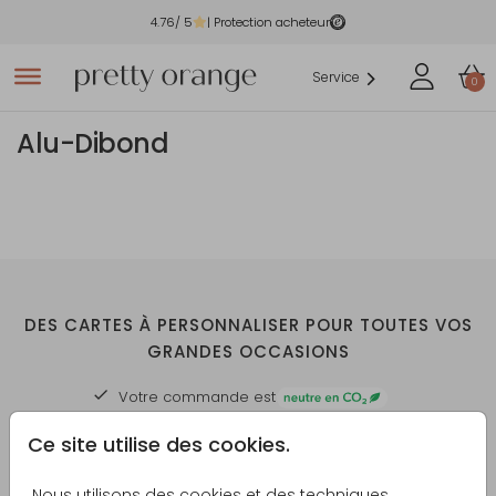
4.76
/ 5
| Protection acheteur
Service
0
Alu-Dibond
DES CARTES À PERSONNALISER POUR TOUTES VOS
GRANDES OCCASIONS
Votre commande est
Création en ligne facile et sur mesure
Ce site utilise des cookies.
Échantillon imprimé personnalisé offert
Nous utilisons des cookies et des techniques