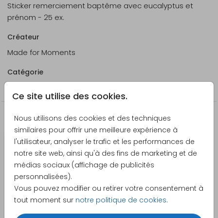
Sticker remerciement baptême avec eucalyptus et
prénom - 25 ex.
Créateur
Made for Moments
Catégorie
Autocollants
Ce site utilise des cookies.
Nous utilisons des cookies et des techniques
Produits qui pourraient vous intéresser
similaires pour offrir une meilleure expérience à
l'utilisateur, analyser le trafic et les performances de
notre site web, ainsi qu'à des fins de marketing et de
médias sociaux (affichage de publicités
personnalisées).
Vous pouvez modifier ou retirer votre consentement à
tout moment sur
notre politique de cookies
.