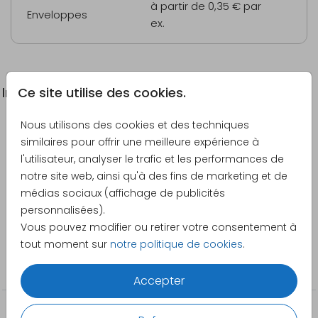
à partir de 0,35 €
par
Enveloppes
ex.
Ce site utilise des cookies.
Informations du produit
Nous utilisons des cookies et des techniques
Description
similaires pour offrir une meilleure expérience à
Carte de remerciement de baptême sur fond
l'utilisateur, analyser le trafic et les performances de
aquarelle rose
notre site web, ainsi qu'à des fins de marketing et de
médias sociaux (affichage de publicités
Créateur
personnalisées).
Pretty Orange
Vous pouvez modifier ou retirer votre consentement à
tout moment sur
notre politique de cookies
.
Catégorie
Cartes de remerciement
Accepter