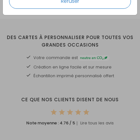
Refuser
DES CARTES À PERSONNALISER POUR TOUTES VOS
GRANDES OCCASIONS
Votre commande est
Création en ligne facile et sur mesure
Échantillon imprimé personnalisé offert
CE QUE NOS CLIENTS DISENT DE NOUS
Note moyenne :
4.76
/ 5
｜ Lire tous les avis