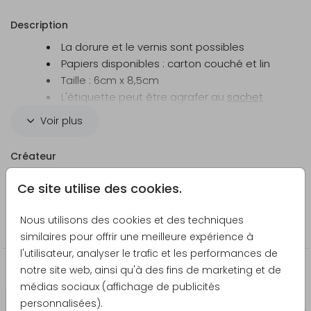
Description
La dorure et le vernis sont possibles
Papiers disponibles : carton couché et lin
Taille : 6cm x 8,5cm
L'étiquette peut être agrafer au
sachet
transparent
Voir plus
Tarif dégressif en fonction du nombre
commandé
Créateur
Pretty Orange
Ce site utilise des cookies.
Catégorie
Nous utilisons des cookies et des techniques
Emballages cadeaux
similaires pour offrir une meilleure expérience à
l'utilisateur, analyser le trafic et les performances de
notre site web, ainsi qu'à des fins de marketing et de
Produits qui pourraient vous intéresser
médias sociaux (affichage de publicités
personnalisées).
Sac