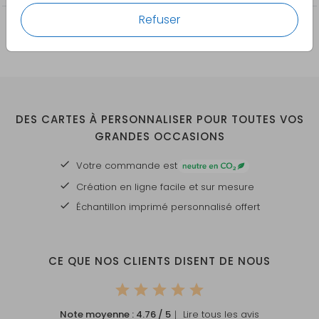
Refuser
DES CARTES À PERSONNALISER POUR TOUTES VOS
GRANDES OCCASIONS
Votre commande est
Création en ligne facile et sur mesure
Échantillon imprimé personnalisé offert
CE QUE NOS CLIENTS DISENT DE NOUS
Note moyenne :
4.76
/ 5
｜ Lire tous les avis