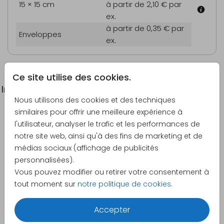
15 × 15 cm
à partir de 2,10 €
par
ex.
à partir de 0,35 €
par
Enveloppes
ex.
Ce site utilise des cookies.
Informations du produit
Nous utilisons des cookies et des techniques
similaires pour offrir une meilleure expérience à
Description
l'utilisateur, analyser le trafic et les performances de
Faire-part de baptême de type bohème avec lapin
notre site web, ainsi qu'à des fins de marketing et de
en peluche.
médias sociaux (affichage de publicités
personnalisées).
Créateur
Vous pouvez modifier ou retirer votre consentement à
Made for Moments
tout moment sur
notre politique de cookies
.
Catégorie
Accepter
Faire-part de baptême