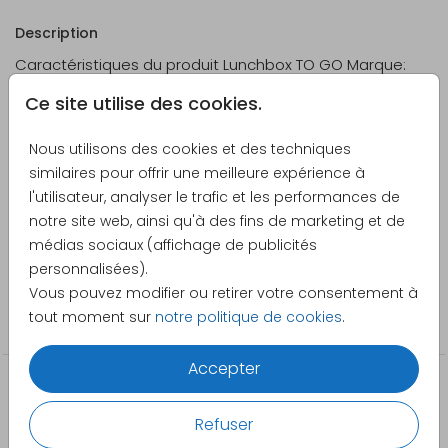
Description
Caractéristiques du produit Lunchbox TO GO Marque:
Mepal Couleur: Pétrole Sans BPA Format: 18,5 x 12 x 6,5
Ce site utilise des cookies.
cm, adapté pour environ 4 tranches de pain Partie
avec impression à laver de préférence à la main (ou
Nous utilisons des cookies et des techniques
jusqu'à 60 degrés au lave-vaisselle) Personnalisable
Voir plus
similaires pour offrir une meilleure expérience à
avec votre propre texte
l'utilisateur, analyser le trafic et les performances de
notre site web, ainsi qu'à des fins de marketing et de
Créateur
médias sociaux (affichage de publicités
Pretty Orange
personnalisées).
Vous pouvez modifier ou retirer votre consentement à
Catégorie
tout moment sur
notre politique de cookies
.
Boite repas
Accepter
Refuser