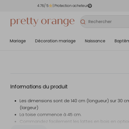
4.76
/ 5
| Protection acheteur
Mariage
Décoration mariage
Naissance
Baptê
Informations du produit
Les dimensions sont de 140 cm (longueur) sur 30 c
(largeur)
La toise commence à 45 cm.
Commandez facilement les lattes en bois en optio
Une corde pour l'accrocher est fixée à la baguette 