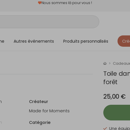
Nous sommes là pour vous !
me
Autres événements
Produits personnalisés
Cré
Cadeau
Toile da
forêt
25,00 €
m
Créateur
Made for Moments
n
Catégorie
Une équip
en bois